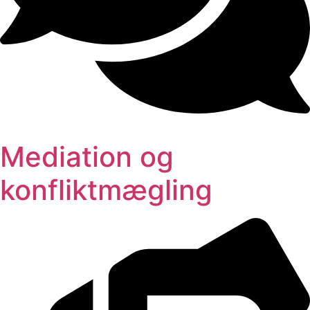
Mediation og
konfliktmægling